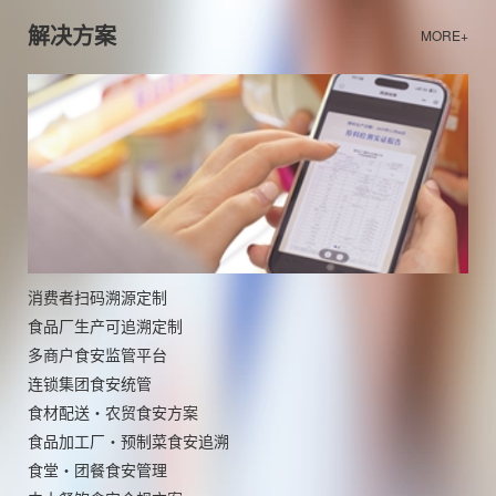
解决方案
MORE+
消费者扫码溯源定制
食品厂生产可追溯定制
多商户食安监管平台
连锁集团食安统管
食材配送・农贸食安方案
食品加工厂・预制菜食安追溯
食堂・团餐食安管理