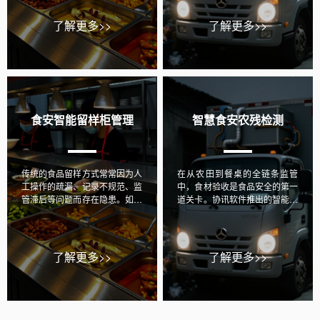
预警的监管模式转变。
运用物联网与区块链溯源等技术
实现透明化管理，旨在系统化保
了解更多>>
了解更多>>
障校园餐食安全。
食安智能留样柜管理
智慧食安农残检测
传统的食品留样方式常常因为人
在从农田到餐桌的全链条监管
工操作的疏漏、记录不规范、监
中，食材验收是食品安全的第一
管滞后等问题而存在隐患。如今
道关卡。协讯软件推出的智能食
智能留样柜管理系统让留样过程
材验收系统，通过搭载高精度食
变得自动化、数字化和智能化，
品快检仪与物联网技术，实现
极大地提升了食品安全保障能
200余项安全指标的快速检测，
力。
将农残、兽药残留等风险扼杀在
了解更多>>
了解更多>>
入库环节，为学校、政府机关、
企事业单位构建起可信的食安屏
障。